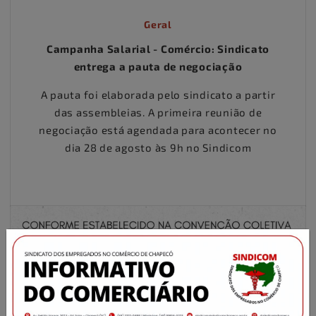
Geral
Campanha Salarial - Comércio: Sindicato
entrega a pauta de negociação
A pauta foi elaborada pelo sindicato a partir
das assembleias. A primeira reunião de
negociação está agendada para acontecer no
dia 28 de agosto às 9h no Sindicom
×