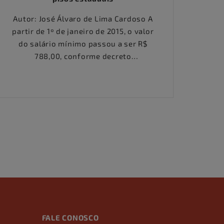
Autor: José Álvaro de Lima Cardoso A
partir de 1º de janeiro de 2015, o valor
do salário mínimo passou a ser R$
788,00, conforme decreto
presidencial publicado no Diário
Oficial da União em 30 de dezembro.
Conforme nota técnica do Dieese
divulgada no dia 6 de janeiro, a
correção representa 8,84% sobre os
R$ 724,00 em......
FALE CONOSCO