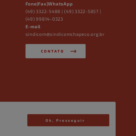
Fone|Fax|WhatsApp
(49) 3322-5488 | (49) 3322-5857 |
(49) 99814-0323
E-mail
sindicom@sindicomchapeco.org.br
CONTATO
Ok, Prosseguir
Desenvolvido por
Elo Ideias