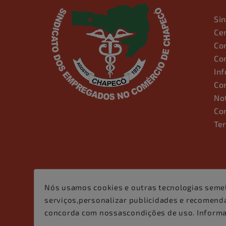
Si
Ce
Co
Co
In
Co
No
Co
Te
Nós usamos cookies e outras tecnologias seme
serviços,personalizar publicidades e recomendar
concorda com nossascondições de uso. Inform