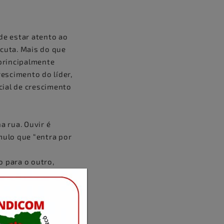
 de estar atento ao
scuta. Mais do que
 principalmente
escimento do líder,
cial de crescimento
a rua. Ouvir é
mulo que “entra por
o para o outro,
emblante de ouvinte,
ar-se de lado por
×
ue o outro quer lhe