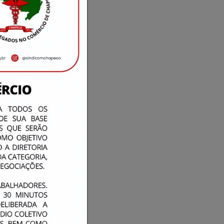
 quem fala e diz a
terlocutor tem
r uma palavra em
soas estão
á em volta. Vale
e os lábios não
do que a boca fala,
 fala’’–
a ou perdida ao
a velocidade dos
 até mesmo por
a linha da escuta
 constatar
 cliente ou o seu