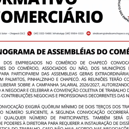
, dá atenção, está interessado em assimilar a expressão de
 certa, usando o tom de voz próprio. Em contrapartida, o in
nder melhor a situação, visualizar o problema e transmiti
, sendo capaz, até mesmo, de sugerir alternativas.
ipa, propõe; porém, o inverso nem sempre acontece. As pes
, falar e falar e não param para escutar e perceber o que h
tamos apenas com o ouvido.
sa atenção. Os gestos, a linguagem corporal e os sinais qu
 à linguagem não verbal, códigos a serem percebidos além 
ue ouvimos pode estar nas entrelinhas. Acredite: ‘’O corpo
stra esta questão.
é uma habilidade que construímos. Ela pode ser aperfeiçoad
corremos o risco de perdê-la no dia a dia corporativo, com 
emandas, com as constantes informações, o tempo curto e
perda da prática de escutar não é ficar surdo, mas até onde 
abemos escutar as pessoas.
brir coisas incríveis sobre os liderados que você escuta, é
hosas que podem potencializar o trabalho em equipe. Seja o