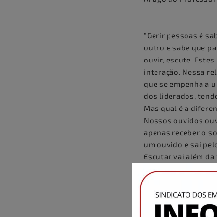
“Gerir pessoas é sab
outro e sabe que par
ouvir, escute. Estes
interação. Nessa re
que se empenha a um
dos liderados, tend
Mas qual é a diferen
Nossos ouvidos ouve
apenas receber o so
um ouvido e sai pelo
Escutar vai além da 
esperando que ele t
que demonstra inter
um instante, esvazi
transmitir.