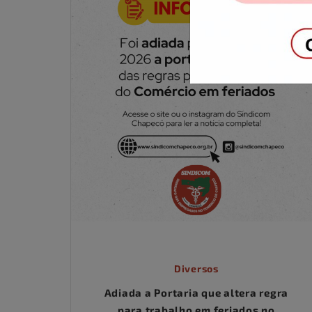
Diversos
Adiada a Portaria que altera regra
para trabalho em feriados no