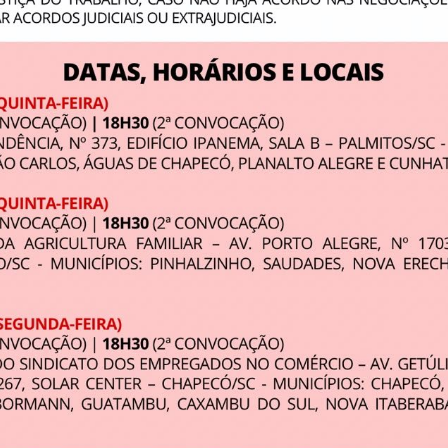
oridade em escutar. Demonstre real interesse, escute antes d
 você pode valer-se dela em seu sua prática de gestão.
Curtiu?
Compartilhe!