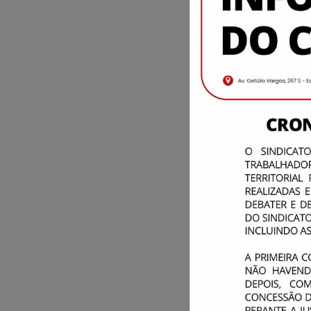
Quem tem boa escuta
coisa certa, na hora
condição de compree
tom de voz adequado
Quem escuta, partic
preocupadas em falar
dizer que não escu
Escutamos com a nos
dizem; correspondem
porque a mensagem q
pensamento que ilu
Escutar, portanto, 
longo do caminho e 
acontecimentos e d
nossa ansiedade. A 
pode ir, o quanto s
Melhor do que desco
habilidades maravil