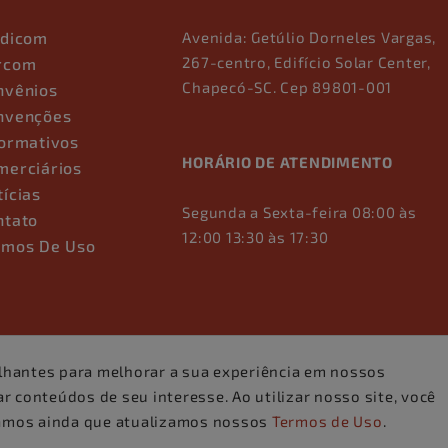
ndicom
Avenida: Getúlio Dorneles Vargas,
267-centro, Edifício Solar Center,
rcom
Chapecó-SC. Cep 89801-001
nvênios
nvenções
formativos
HORÁRIO DE ATENDIMENTO
merciários
tícias
Segunda a Sexta-feira 08:00 às
ntato
12:00 13:30 às 17:30
rmos De Uso
lhantes para melhorar a sua experiência em nossos
 conteúdos de seu interesse. Ao utilizar nosso site, você
amos ainda que atualizamos nossos
Termos de Uso
.