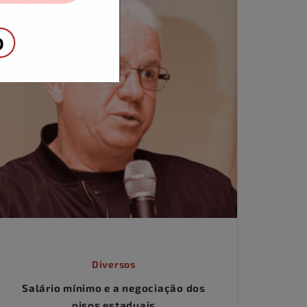
Diversos
Salário mínimo e a negociação dos
pisos estaduais