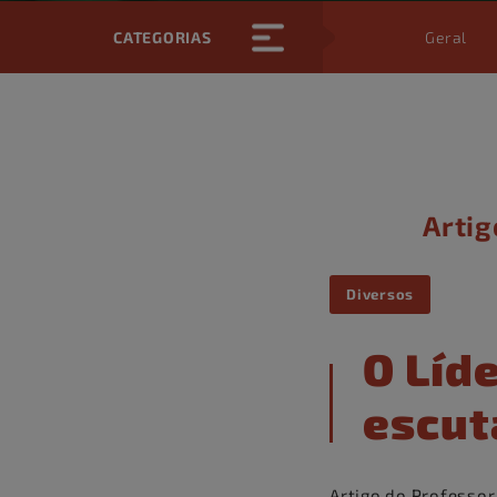
CATEGORIAS
Geral
Artig
Diversos
O Líde
escut
Artigo do Professor