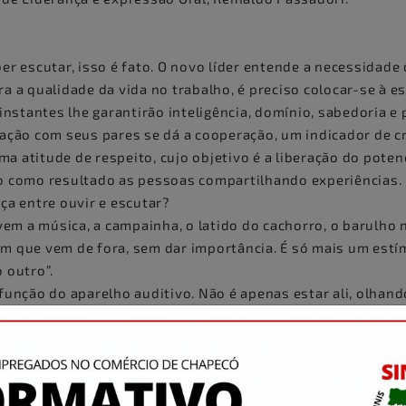
er escutar, isso é fato. O novo líder entende a necessidade
a a qualidade da vida no trabalho, é preciso colocar-se à e
 instantes lhe garantirão inteligência, domínio, sabedoria e
lação com seus pares se dá a cooperação, um indicador de cr
a atitude de respeito, cujo objetivo é a liberação do poten
o como resultado as pessoas compartilhando experiências.
ça entre ouvir e escutar?
m a música, a campainha, o latido do cachorro, o barulho n
m que vem de fora, sem dar importância. É só mais um estí
 outro”.
função do aparelho auditivo. Não é apenas estar ali, olhand
ermine de falar. A capacidade de ouvir vai além de pose e s
esse pelo argumento, pela matéria, ou fato. Escutar é coloc
ar-se de alguns conceitos pré-estabelecidos e perceber o q