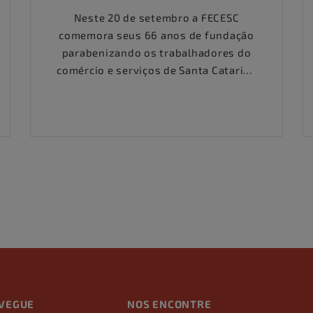
Neste 20 de setembro a FECESC
comemora seus 66 anos de fundação
parabenizando os trabalhadores do
comércio e serviços de Santa Catarina
FECESC-66anos O dia 20 de setembro
é um dia de luta, como o são todos os
dias do ano. Mas para nós,
comerciários catarinenses, marca o
início do ciclo da união de forças
dos......
VEGUE
NOS ENCONTRE