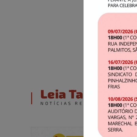
colaborador, dê pri
sugestão preciosa e
Leia Também
NOTÍCIAS RELACIONADAS