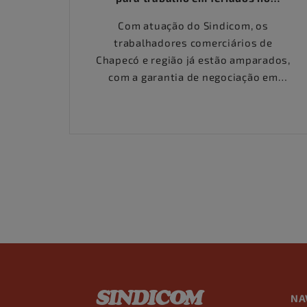
Comércio
Com atuação do Sindicom, os
trabalhadores comerciários de
Chapecó e região já estão amparados,
com a garantia de negociação em
Convenção Coletiva da jornada de
trabalho em feriados
NA