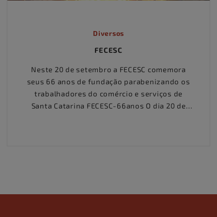
Diversos
FECESC
Neste 20 de setembro a FECESC comemora
seus 66 anos de fundação parabenizando os
trabalhadores do comércio e serviços de
Santa Catarina FECESC-66anos O dia 20 de
setembro é um dia de luta, como o são todos
os dias do ano. Mas para nós, comerciários
catarinenses, marca o início do ciclo da união
de forças dos......